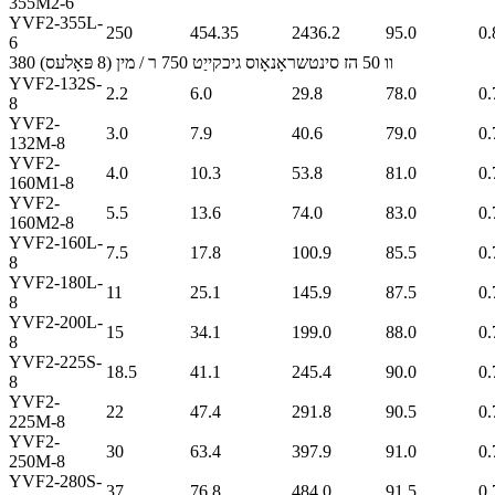
355M2-6
YVF2-355L-
250
454.35
2436.2
95.0
0.
6
380 וו 50 הז סינטשראָנאָוס גיכקייַט 750 ר / מין (8 פּאָלעס)
YVF2-132S-
2.2
6.0
29.8
78.0
0.
8
YVF2-
3.0
7.9
40.6
79.0
0.
132M-8
YVF2-
4.0
10.3
53.8
81.0
0.
160M1-8
YVF2-
5.5
13.6
74.0
83.0
0.
160M2-8
YVF2-160L-
7.5
17.8
100.9
85.5
0.
8
YVF2-180L-
11
25.1
145.9
87.5
0.
8
YVF2-200L-
15
34.1
199.0
88.0
0.
8
YVF2-225S-
18.5
41.1
245.4
90.0
0.
8
YVF2-
22
47.4
291.8
90.5
0.
225M-8
YVF2-
30
63.4
397.9
91.0
0.
250M-8
YVF2-280S-
37
76.8
484.0
91.5
0.