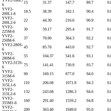
YVF2-180L-
15
31.37
147.7
89.7
0.
6
YVF2-
18.5
38.39
182.1
90.4
0.
200L1-6
YVF2-
22
44.30
216.6
90.9
0.
200L2-6
YVF2-
30
59.17
295.4
91.7
0.
225M-6
YVF2-
37
70.90
364.3
92.2
0.
250M-6
YVF2-280S-
45
85.76
443.0
92.7
0.
6
YVF2-
55
104.37
541.6
93.1
0.
280M-6
YVF2-315S-
75
141.41
730.9
93.7
0.
6
YVF2-
90
169.15
877.0
94.0
0.
315M-6
YVF2-
110
206.08
1071.9
94.3
0.
315L1-6
YVF2-
132
243.68
1286.3
94.6
0.
315L2-6
YVF2-
160
291.40
1559.2
94.8
0.
355M1-6
YVF2-
200
363.40
1949.0
95.0
0.