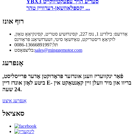
YBX3 סעריע הויך עפעקטיווקייַט
יקספּלאָוזשאַן-דערווייַז טהר ...
רוף אונז
אַדרעס: בילדינג 1, נומ 227, קסינדזשיע סטריט, קסינקיאַאָ טאַון,
לוקיאַאָ דיסטריקט, טאַיזשאָו סיטי, זשעדזשיאַנג פּראַווינס
תּל:
0086-13666891997
sales@minggemotor.com
בליצפּאָסט:
אָנפרעג
פֿאַר ינקוועריז וועגן אונדזער פּראָדוקטן אָדער פּרייסליסט,
ביטע לאָזן אונדז דיין E- בריוו און מיר וועלן זיין קאָנטאַקט אין
24 שעה.
אָנפרעג איצט
סאציאל