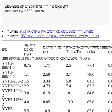
ק: וואָס איז דיין פּראָדוקציע קאַפּאַציטעט?
א: וועגן 500 פּקס פּער טאָג.
YEJ סעריע דריי-פאַסע מאָטאָר מיט אַק טאָרמאָז
פֿריִער:
RV סעריע אַלומינום צומיש מיקראָ וואָרעם רעדוסער
ווייַטער:
רייטאַד
ָר
עפעקטיווקייַט
רייטאַד טאָרק
רייטאַד קראַנט
מאַכט
טיפּ
η(%)
Tmax/Tn
(א)
(קוו)
380 וו 50 הז סינטשראָנאָוס גיכקייַט 3000 ר / מין (2 פּויליש)
YVF2-
0.75
1.77
2.5
77.4
0.
80M1-2
YVF2-
1.1
2.50
3.7
79.6
0.
80M2-2
YVF2-90S-2
1.5
3.34
5.0
81.3
0.
YVF2-90L-2
2.2
4.73
7.4
83.2
0.
YVF2-100L-
3.0
6.19
10
84.6
0.
2
YVF2-112M-
4.0
8.05
13.3
85.8
0.
2
YVF2-
5.5
10.91
18
87.0
0.