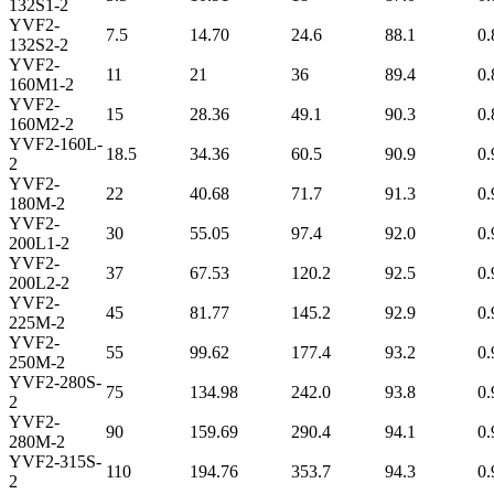
132S1-2
YVF2-
7.5
14.70
24.6
88.1
0.
132S2-2
YVF2-
11
21
36
89.4
0.
160M1-2
YVF2-
15
28.36
49.1
90.3
0.
160M2-2
YVF2-160L-
18.5
34.36
60.5
90.9
0.
2
YVF2-
22
40.68
71.7
91.3
0.
180M-2
YVF2-
30
55.05
97.4
92.0
0.
200L1-2
YVF2-
37
67.53
120.2
92.5
0.
200L2-2
YVF2-
45
81.77
145.2
92.9
0.
225M-2
YVF2-
55
99.62
177.4
93.2
0.
250M-2
YVF2-280S-
75
134.98
242.0
93.8
0.
2
YVF2-
90
159.69
290.4
94.1
0.
280M-2
YVF2-315S-
110
194.76
353.7
94.3
0.
2