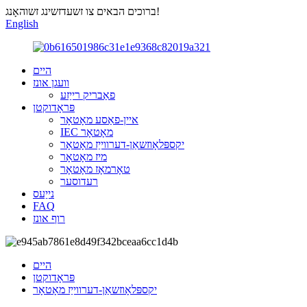
ברוכים הבאים צו זשעדזשינג זשוהאָנג!
English
היים
וועגן אונז
פאַבריק רייַזע
פּראָדוקטן
איין-פאַסע מאָטאָר
IEC מאָטאָר
יקספּלאָוזשאַן-דערווייַז מאָטאָר
מיז מאָטאָר
טאָרמאָז מאָטאָר
רעדוסער
נייַעס
FAQ
רוף אונז
היים
פּראָדוקטן
יקספּלאָוזשאַן-דערווייַז מאָטאָר