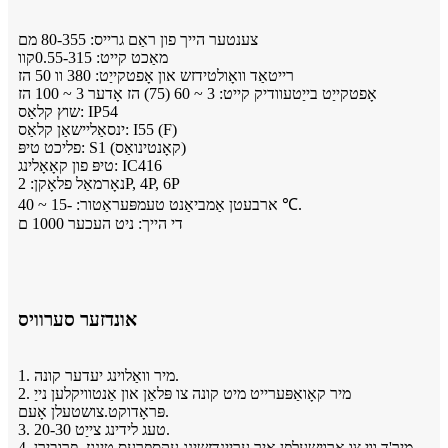
צענטער הייך פון ראַם גרייס: 80-355 מם
מאַכט קייט: 0.55-315קוו
רייטאַד וואָולטידזש און אָפטקייַט: 380 וו 50 הז
אָפטקייַט בייַטעוודיק קייט: 3 ~ 60 (75) הז אָדער 3 ~ 100 הז
שוץ קלאַס: IP54
ינסאַליישאַן קלאַס: I55 (F)
פליכט טיפּ: S1 (קאָנטינואַס)
טיפּ פון קאָאָלינג: IC416
נאָרמאַל פלאָקן: 2P, 4P, 6P
ארבעטן אַמביאַנט טעמפּעראַטור: -15 ~ 40 ℃.
די הייך: ניט העכער 1000 ם
אונדזער סערוויס
1. מיר וואַלוינג יעדער קונה.
2. מיר קאָואַפּערייט מיט קונה צו פּלאַן און אַנטוויקלען נייַ
פּראָדוקט.צושטעלן אָעם.
3. 20-30 טעג לידינג צייַט.
4. מיר'ד ווי צו אַרוישעלפן איר עריינדזשינג עקספּרעס טינגז, פּרובירן