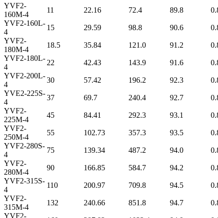
YVF2-
11
22.16
72.4
89.8
0.
160M-4
YVF2-160L-
15
29.59
98.8
90.6
0.
4
YVF2-
18.5
35.84
121.0
91.2
0.
180M-4
YVF2-180L-
22
42.43
143.9
91.6
0.
4
YVF2-200L-
30
57.42
196.2
92.3
0.
4
YVE2-225S-
37
69.7
240.4
92.7
0.
4
YVF2-
45
84.41
292.3
93.1
0.
225M-4
YVF2-
55
102.73
357.3
93.5
0.
250M-4
YVF2-280S-
75
139.34
487.2
94.0
0.
4
YVF2-
90
166.85
584.7
94.2
0.
280M-4
YVF2-315S-
110
200.97
709.8
94.5
0.
4
YVF2-
132
240.66
851.8
94.7
0.
315M-4
YVF2-