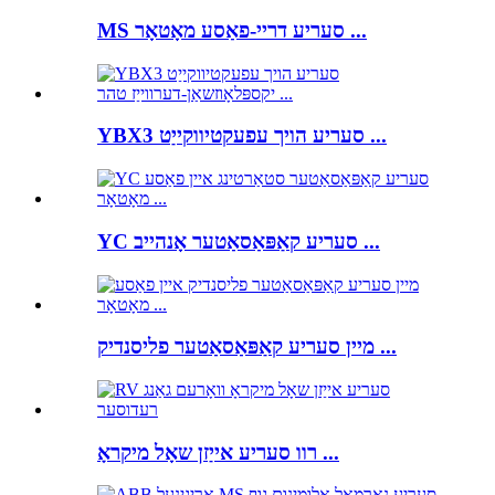
MS סעריע דריי-פאַסע מאָטאָר ...
YBX3 סעריע הויך עפעקטיווקייַט ...
YC סעריע קאַפּאַסאַטער אָנהייב ...
מיין סעריע קאַפּאַסאַטער פליסנדיק ...
רוו סעריע אייַזן שאָל מיקראָ ...