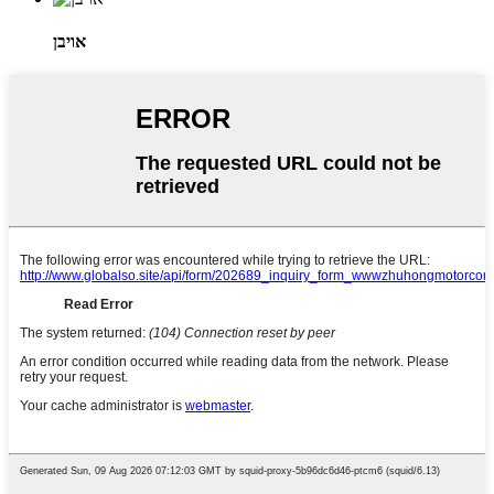
אויבן