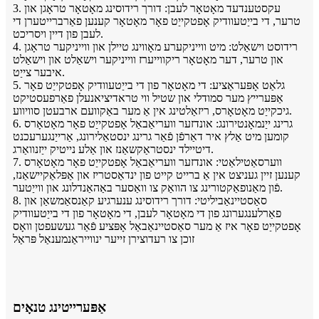
3. עקסטענדעד מאָטאָר לעבן: דורך רידוסינג מאָטאָר טראָגן און
טרער, די בייַטעוודיק אָפטקייַט פאָר מאָטאָר קענען פאַרברייטערן די
לעבן פון דיין ויסריכט.
4. רידוסט וישאַלט: מיט ווייניקערע מאָווינג טיילן און ווייניקער טראָגן
און טרער, דער מאָטאָר ריקווייערז ווייניקער וישאַלט און וישאַלט
איבער צייַט.
5. גלאַט אָפּעראַציע: די מאָטאָר פון די בייַטעוודיק אָפטקייַט פאָר
אַפּערייץ מער סמודלי און שטיל ווי טראדיציאנעלן פאַרפעסטיקט
גיכקייַט מאָטאָרס, ריזאַלטינג אין אַ מער באַקוועם ארבעטן סוויווע.
6. גרינג ייַנמאָנטירונג: אונדזער וועריאַבאַל אָפטקייַט פאָר מאָטאָרס
קומען מיט אַלץ איר דאַרפֿן פֿאַר גרינג ינסטאַלירונג, אַרייַנגערעכנט
דיטיילד ינסטראַקשאַנז און אַלע נייטיק ייַזנוואַרג.
7. ווערסאַטילאַטי: אונדזער וועריאַבאַל אָפטקייַט פאָר מאָטאָרס
קענען זיין געניצט אין אַ ברייט קייט פון ינדאַסטריז און אַפּלאַקיישאַנז,
פֿון מאַנופאַקטורינג צו הוואַק צו וואַסער באַהאַנדלונג און ווייַטער.
8. סאַסטיינאַביליטי: דורך רידוסינג ענערגיע קאַנסאַמשאַן און
פאַרלענגערונג פון די מאָטאָר לעבן, די מאָטאָר פון די בייַטעוודיק
אָפטקייַט פאָר איז אַ מער סאַסטיינאַבאַל אָפּציע פֿאַר געשעפטן וואָס
זוכן צו רעדוצירן זייער ינווייראַנמענאַל פּראַל
אַפּערייטינג טנאָים