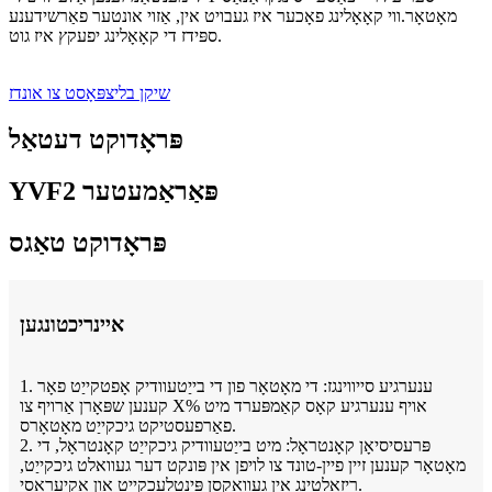
מאָטאָר.ווי קאָאָלינג פאָכער איז געבויט אין, אַזוי אונטער פאַרשידענע
ספּידז די קאָאָלינג יפעקץ איז גוט.
שיקן בליצפּאָסט צו אונדז
פּראָדוקט דעטאַל
YVF2 פּאַראַמעטער
פּראָדוקט טאַגס
איינריכטונגען
1. ענערגיע סייווינגז: די מאָטאָר פון די בייַטעוודיק אָפטקייַט פאָר
קענען שפּאָרן אַרויף צו X% אויף ענערגיע קאָס קאַמפּערד מיט
פאַרפעסטיקט גיכקייַט מאָטאָרס.
2. פּרעסיסיאָן קאָנטראָל: מיט בייַטעוודיק גיכקייַט קאָנטראָל, די
מאָטאָר קענען זיין פיין-טונד צו לויפן אין פּונקט דער געוואלט גיכקייַט,
ריזאַלטינג אין געוואקסן פּינטלעכקייַט און אַקיעראַסי.