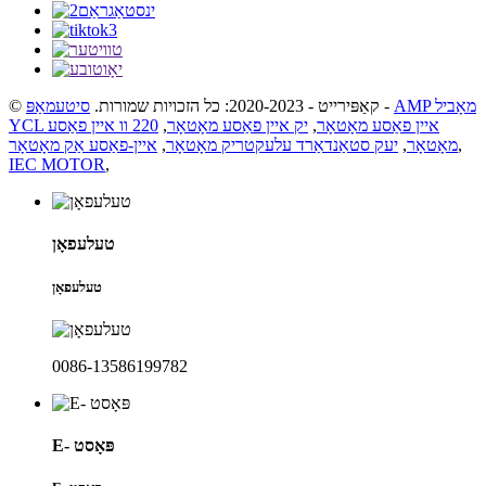
AMP מאָביל
-
© קאַפּירייט - 2020-2023: כל הזכויות שמורות.
סיטעמאַפּ
YCL איין פאַסע מאָטאָר
,
יק איין פאַסע מאָטאָר
,
220 וו איין פאַסע
,
מאָטאָר
,
יעק סטאַנדאַרד עלעקטריק מאָטאָר
,
איין-פאַסע אַק מאָטאָר
IEC MOTOR
,
טעלעפאָן
טעלעפאָן
0086-13586199782
E- פּאָסט