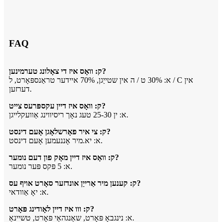
FAQ
ק: וואָס איז די צאָלונג טערמינען?
א: 30% ט / ה אין שטייַגן, 70% איידער טראַנספּאָרט, ל / C אין
דערזען.
ק: וואָס איז דיין עקספּרעס צייט?
א: ין 25-30 טעג נאָך ריסיווינג אַוועקלייגן.
ק: צי איר פאָרשלאָגן אָעם דינסט?
א: יא.מיר אָננעמען אָעם דינסט.
ק: וואָס איז דיין מאָק פון דעם נומער?
א: 5 פּקס פּער נומער.
ק: קענען מיר אַרייַן אונדזער סאָרט אויף עס?
א: יאָ אַוודאי.
ק: ווו איז דיין לאָודינג פּאָרט?
א: נינגבאָ פּאָרט, שאַנגהאַי פּאָרט, טשיינאַ.