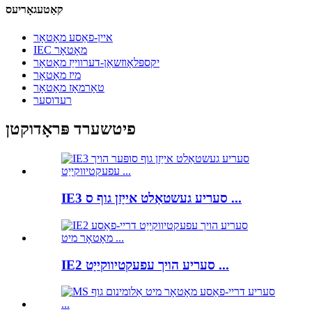
קאַטעגאָריעס
איין-פאַסע מאָטאָר
IEC מאָטאָר
יקספּלאָוזשאַן-דערווייַז מאָטאָר
מיז מאָטאָר
טאָרמאָז מאָטאָר
רעדוסער
פיטשערד פּראָדוקטן
IE3 סעריע געשטאַלט אייַזן גוף ס ...
IE2 סעריע הויך עפעקטיווקייַט ...