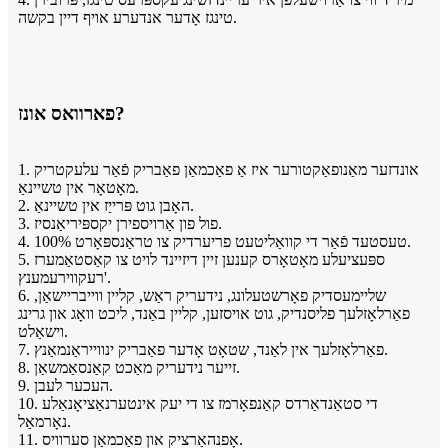
טינגז אָדער אנדערע אויף דיין בקשה.
פארוואס אונז?
1. אונדזער מאַנופאַקטורער איז אַ פאַכמאַן פאַבריק פֿאַר עלעקטריק
מאָטאָר אין טשיינאַ.
2. האָבן גוט פּרייַז אין טשיינאַ.
3. פול פון אַרויספירן יקספּיריאַנסיז.
4. 100% טעסטעד פֿאַר די קוואַליטעט פריערדיק צו טראַנספּאָרט.
5. ספּעציעלע מאָטאָרס קענען זיין דיזיינד לויט צו קאַסטאַמערז
'רעקווירעמענץ.
6. שליימעסדיק פאָרשטעלונג, נידעריק ראַש, קליין ווייבריישאַן,
פאַרלאָזלעך פליסנדיק, גוט אויסזען, קליין באַנד, ליכט וואָג און גרינג
וישאַלט.
7. פאַרלאָזלעך אין לאַנד, שטאָט אָדער פאַבריק ינווייראַנמאַנץ.
8. זייער נידעריק מאַכט קאַנסאַמשאַן.
9. העכער לעבן.
10. די סטאַנדאַרדס קאַנפאָרמז צו די יעק אינטערנאַציאָנאַלע
נאָרמאַל.
11. אָפנהאַרציק און פאַכמאַן סערוויס.