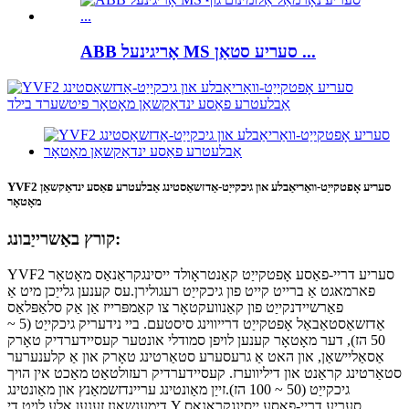
ABB אָריגינעל MS סעריע סטאַן ...
YVF2 סעריע אָפטקייַט-וואַריאַבלע און גיכקייַט-אַדזשאַסטינג אַבלעטרע פאַסע ינדאַקשאַן
מאָטאָר
קורץ באַשרייַבונג:
YVF2 סעריע דריי-פאַסע אָפטקייַט קאַנטראָולד ייסינגקראַנאַס מאָטאָר
פארמאגט אַ ברייט קייט פון גיכקייַט רעגולירן.עס קענען גלייַכן מיט אַ
פאַרשיידנקייַט פון קאַנוועקטאָר צו קאַמפּרייז אַן אַק סלאַפּלאַס
אַדזשאַסטאַבאַל אָפטקייַט דרייווינג סיסטעם. ביי נידעריק גיכקייַט (5 ~
50 הז), דער מאָטאָר קענען לויפן סמודלי אונטער קעסיידערדיק טאָרק
אַסאַליישאַן, און האט אַ גרעסערע סטאַרטינג טאָרק און אַ קלענערער
סטאַרטינג קראַנט און דיליווערז. קעסיידערדיק רעזולטאַט מאַכט אין הויך
גיכקייַט (50 ~ 100 הז).זייַן מאַונטינג עריינדזשמאַנץ און מאַונטינג
דימענשאַנז זענען אַלע לויט די Y סעריע דריי-פאַסע ייסינגקראַנאַס