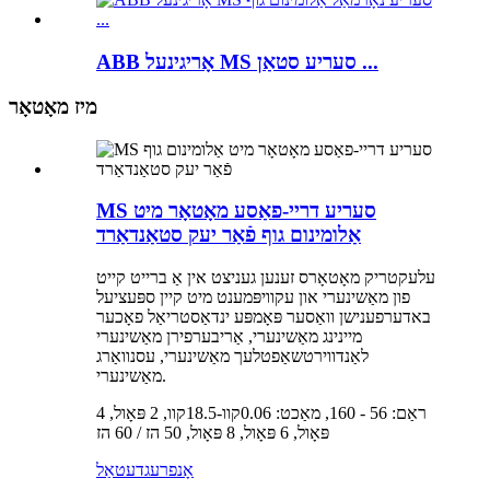
ABB אָריגינעל MS סעריע סטאַן ...
מיז מאָטאָר
MS סעריע דריי-פאַסע מאָטאָר מיט
אַלומינום גוף פֿאַר יעק סטאַנדאַרד
עלעקטריק מאָטאָרס זענען געניצט אין אַ ברייט קייט
פון מאַשינערי און עקוויפּמענט מיט קיין ספּעציעל
באדערפענישן וואַסער פּאָמפּע ינדאַסטריאַל פאָכער
מיינינג מאַשינערי, אַריבערפירן מאַשינערי
לאַנדווירטשאַפטלעך מאַשינערי, עסנוואַרג
מאַשינערי.
ראַם: 56 - 160, מאַכט: 0.06קוו-18.5קוו, 2 פּאָול, 4
פּאָול, 6 פּאָול, 8 פּאָול, 50 הז / 60 הז
אָנפרעג
דעטאַל