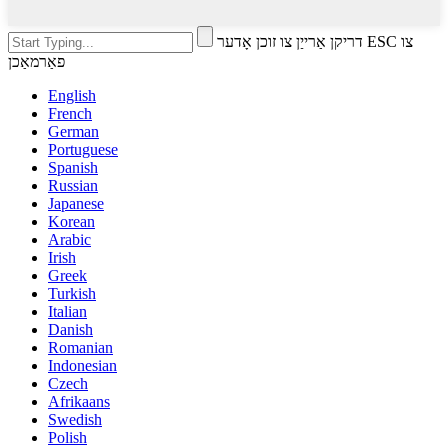
דריקן אַרייַן צו זוכן אָדער ESC צו
פאַרמאַכן
English
French
German
Portuguese
Spanish
Russian
Japanese
Korean
Arabic
Irish
Greek
Turkish
Italian
Danish
Romanian
Indonesian
Czech
Afrikaans
Swedish
Polish