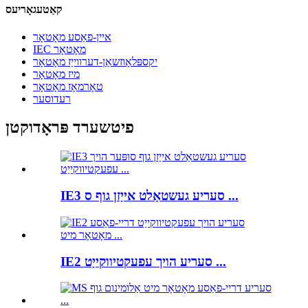
קאַטעגאָריעס
איין-פאַסע מאָטאָר
IEC מאָטאָר
יקספּלאָוזשאַן-דערווייַז מאָטאָר
מיז מאָטאָר
טאָרמאָז מאָטאָר
רעדוסער
פיטשערד פּראָדוקטן
IE3 סעריע געשטאַלט אייַזן גוף ס ...
IE2 סעריע הויך עפעקטיווקייַט ...