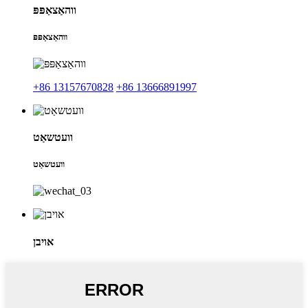
ווהאַצאַפּפּ
ווהאַצאַפּפּ
+86 13157670828
+86 13666891997
וועטשאַט
וועטשאַט
אויבן