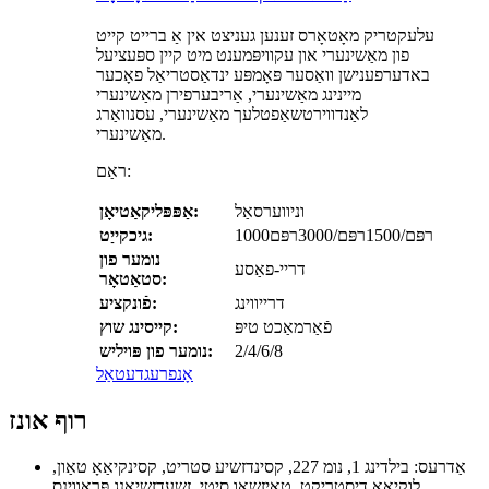
עלעקטריק מאָטאָרס זענען געניצט אין אַ ברייט קייט
פון מאַשינערי און עקוויפּמענט מיט קיין ספּעציעל
באדערפענישן וואַסער פּאָמפּע ינדאַסטריאַל פאָכער
מיינינג מאַשינערי, אַריבערפירן מאַשינערי
לאַנדווירטשאַפטלעך מאַשינערי, עסנוואַרג
מאַשינערי.
ראַם:
וניווערסאַל
אַפּפּליקאַטיאָן:
1000רפּם/1500רפּם/3000רפּם
גיכקייַט:
נומער פון
דריי-פאַסע
סטאַטאָר:
דרייווינג
פֿונקציע:
פֿאַרמאַכט טיפּ
קייסינג שוץ:
2/4/6/8
נומער פון פּויליש:
אָנפרעג
דעטאַל
רוף אונז
אַדרעס: בילדינג 1, נומ 227, קסינדזשיע סטריט, קסינקיאַאָ טאַון,
לוקיאַאָ דיסטריקט, טאַיזשאָו סיטי, זשעדזשיאַנג פּראַווינס