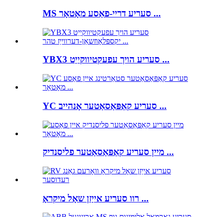
MS סעריע דריי-פאַסע מאָטאָר ...
YBX3 סעריע הויך עפעקטיווקייַט ...
YC סעריע קאַפּאַסאַטער אָנהייב ...
מיין סעריע קאַפּאַסאַטער פליסנדיק ...
רוו סעריע אייַזן שאָל מיקראָ ...