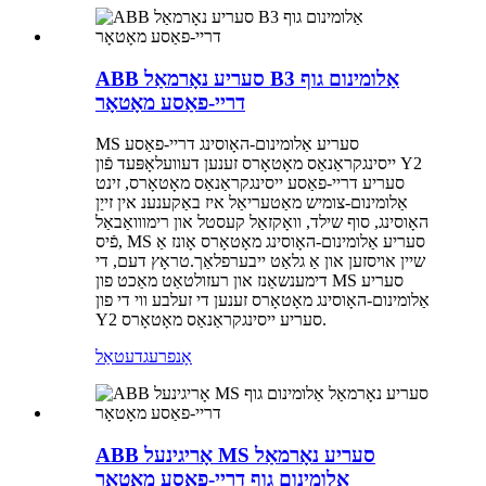
ABB סעריע נאָרמאַל B3 אַלומינום גוף
דריי-פאַסע מאָטאָר
MS סעריע אַלומינום-האָוסינג דריי-פאַסע
ייסינגקראַנאַס מאָטאָרס זענען דעוועלאָפּעד פֿון Y2
סעריע דריי-פאַסע ייסינגקראַנאַס מאָטאָרס, זינט
אַלומינום-צומיש מאַטעריאַל איז באַקענענ אין זייַן
האָוסינג, סוף שילד, וואָקזאַל קעסטל און רימווואַבאַל
פֿיס, MS סעריע אַלומינום-האָוסינג מאָטאָרס אָונז אַ
שיין אויסזען און אַ גלאַט ייבערפלאַך.טראָץ דעם, די
דימענשאַנז און רעזולטאַט מאַכט פון MS סעריע
אַלומינום-האָוסינג מאָטאָרס זענען די זעלבע ווי די פון
Y2 סעריע ייסינגקראַנאַס מאָטאָרס.
אָנפרעג
דעטאַל
ABB אָריגינעל MS סעריע נאָרמאַל
אַלומינום גוף דריי-פאַסע מאָטאָר