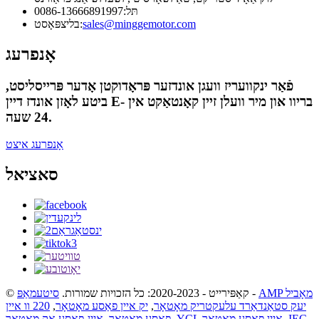
תּל:
0086-13666891997
sales@minggemotor.com
בליצפּאָסט:
אָנפרעג
פֿאַר ינקוועריז וועגן אונדזער פּראָדוקטן אָדער פּרייסליסט,
ביטע לאָזן אונדז דיין E- בריוו און מיר וועלן זיין קאָנטאַקט אין
24 שעה.
אָנפרעג איצט
סאציאל
AMP מאָביל
-
© קאַפּירייט - 2020-2023: כל הזכויות שמורות.
סיטעמאַפּ
יעק סטאַנדאַרד עלעקטריק מאָטאָר
,
יק איין פאַסע מאָטאָר
,
220 וו איין
IEC
,
YCL איין פאַסע מאָטאָר
,
פאַסע מאָטאָר
,
איין-פאַסע אַק מאָטאָר