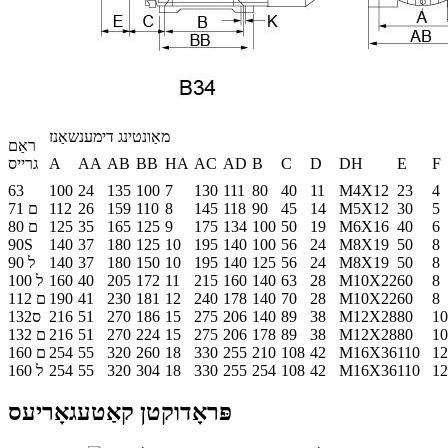
מאַונטינג דימענשאַנז
ראַם
F
E
DH
D
C
B
AD
AC
HA
BB
AB
AA
A
גרייס
63
100
24
135
100
7
130
111
80
40
11
M4X12
23
4
5
30
M5X12
14
45
90
118
145
8
110
159
26
112
71 ם
6
40
M6X16
19
50
100
134
175
9
125
165
35
125
80 ם
90S
140
37
180
125
10
195
140
100
56
24
M8X19
50
8
8
50
M8X19
24
56
125
140
195
10
150
180
37
140
90 ל
8
60
M10X22
28
63
140
160
215
11
172
205
40
160
100 ל
8
60
M10X22
28
70
140
178
240
12
181
230
41
190
112 ם
10
80
M12X28
38
89
140
206
275
15
186
270
51
216
132ס
10
80
M12X28
38
89
178
206
275
15
224
270
51
216
132 ם
12
110
M16X36
42
108
210
255
330
18
260
320
55
254
160 ם
12
110
M16X36
42
108
254
255
330
18
304
320
55
254
160 ל
פּראָדוקטן קאַטעגאָריעס