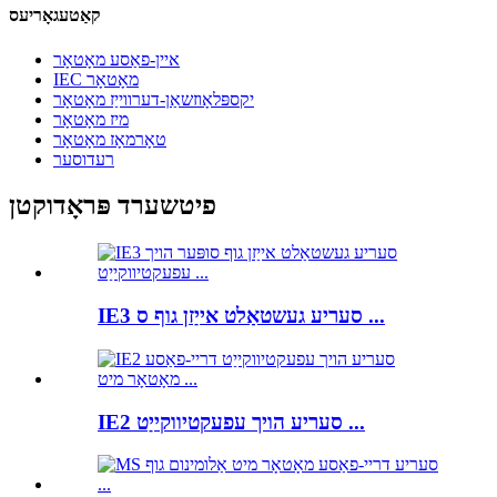
קאַטעגאָריעס
איין-פאַסע מאָטאָר
IEC מאָטאָר
יקספּלאָוזשאַן-דערווייַז מאָטאָר
מיז מאָטאָר
טאָרמאָז מאָטאָר
רעדוסער
פיטשערד פּראָדוקטן
IE3 סעריע געשטאַלט אייַזן גוף ס ...
IE2 סעריע הויך עפעקטיווקייַט ...