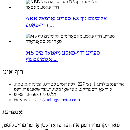
ABB סעריע נאָרמאַל B3 אַלומינום גוף
דריי-פאַסע ...
MS סעריע דריי-פאַסע מאָטאָר מיט
אַלומינום גוף ...
רוף אונז
אַדרעס: בילדינג 1, נומ 227, קסינדזשיע סטריט, קסינקיאַאָ טאַון,
לוקיאַאָ דיסטריקט, טאַיזשאָו סיטי, זשעדזשיאַנג פּראַווינס
תּל:
0086-13666891997
sales@minggemotor.com
בליצפּאָסט:
אָנפרעג
פֿאַר ינקוועריז וועגן אונדזער פּראָדוקטן אָדער פּרייסליסט,