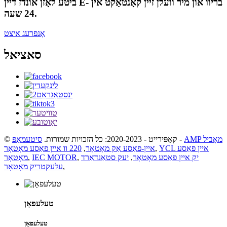
ביטע לאָזן אונדז דיין E- בריוו און מיר וועלן זיין קאָנטאַקט אין
24 שעה.
אָנפרעג איצט
סאציאל
AMP מאָביל
-
© קאַפּירייט - 2020-2023: כל הזכויות שמורות.
סיטעמאַפּ
YCL איין פאַסע
,
איין-פאַסע אַק מאָטאָר
,
220 וו איין פאַסע מאָטאָר
יק איין פאַסע מאָטאָר
,
יעק סטאַנדאַרד
,
IEC MOTOR
,
מאָטאָר
,
עלעקטריק מאָטאָר
טעלעפאָן
טעלעפאָן