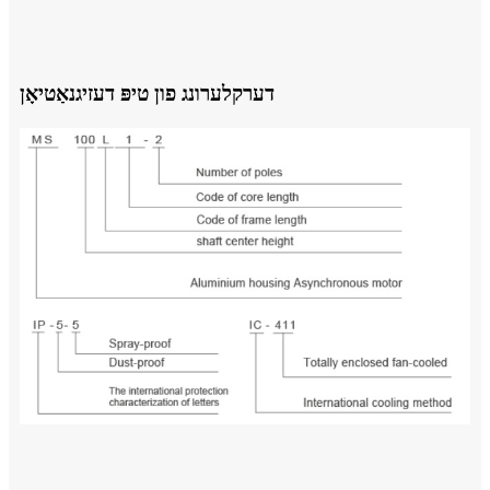
דערקלערונג פון טיפּ דעזיגנאַטיאָן