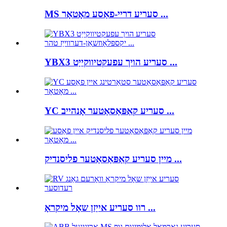
MS סעריע דריי-פאַסע מאָטאָר ...
YBX3 סעריע הויך עפעקטיווקייַט ...
YC סעריע קאַפּאַסאַטער אָנהייב ...
מיין סעריע קאַפּאַסאַטער פליסנדיק ...
רוו סעריע אייַזן שאָל מיקראָ ...