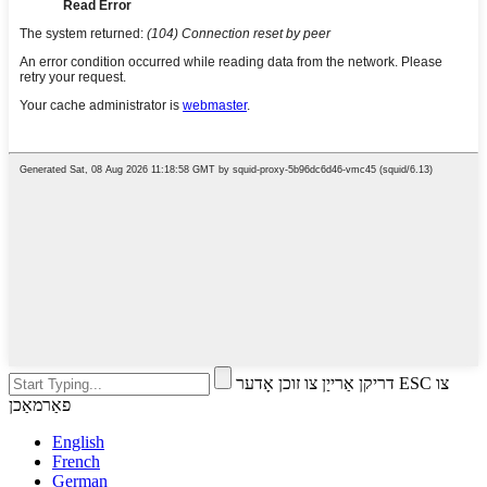
דריקן אַרייַן צו זוכן אָדער ESC צו
פאַרמאַכן
English
French
German