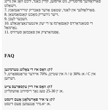
פאַרלאָזלעך פליסנדיק, גוט אויסזען, קליין באַנד, ליכט וואָג און גרינג
וישאַלט.
7. פאַרלאָזלעך אין לאַנד, שטאָט אָדער פאַבריק ינווייראַנמאַנץ.
8. זייער נידעריק מאַכט קאַנסאַמשאַן.
9. העכער לעבן.
10. די סטאַנדאַרדס קאַנפאָרמז צו די יעק אינטערנאַציאָנאַלע
נאָרמאַל.
11. אָפנהאַרציק און פאַכמאַן סערוויס.
FAQ
ק: וואָס איז די צאָלונג טערמינען?
א: 30% ט / ה אין שטייַגן, 70% איידער טראַנספּאָרט, ל / C אין
דערזען.
ק: וואָס איז דיין עקספּרעס צייט?
א: ין 25-30 טעג נאָך ריסיווינג אַוועקלייגן.
ק: צי איר פאָרשלאָגן אָעם דינסט?
א: יא.מיר אָננעמען אָעם דינסט.