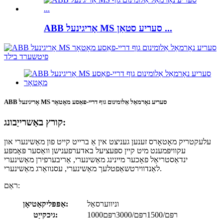
ABB אָריגינעל MS סעריע סטאַן ...
ABB אָריגינעל MS סעריע נאָרמאַל אַלומינום גוף דריי-פאַסע מאָטאָר
קורץ באַשרייַבונג:
עלעקטריק מאָטאָרס זענען געניצט אין אַ ברייט קייט פון מאַשינערי און
עקוויפּמענט מיט קיין ספּעציעל באדערפענישן וואַסער פּאָמפּע
ינדאַסטריאַל פאָכער מיינינג מאַשינערי, אַריבערפירן מאַשינערי
לאַנדווירטשאַפטלעך מאַשינערי, עסנוואַרג מאַשינערי.
ראַם:
וניווערסאַל
אַפּפּליקאַטיאָן:
1000רפּם/1500רפּם/3000רפּם
גיכקייַט: