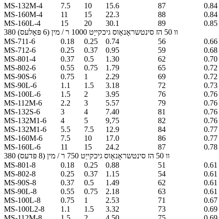
MS-132M-4
7.5
10
15.6
87
0.84
MS-160M-4
11
15
22.3
88
0.84
MS-160L-4
15
20
30.1
89
0.85
380 וו 50 הז סינטשראָנאָוס גיכקייַט 1000 ר / מין (6 פּאָלעס)
MS-711-6
0.18
0.25
0.74
56
0.66
MS-712-6
0.25
0.37
0.95
59
0.68
MS-801-4
0.37
0.5
1.30
62
0.70
MS-802-6
0.55
0.75
1.79
65
0.72
MS-90S-6
0.75
1
2.29
69
0.72
MS-90L-6
1.1
1.5
3.18
72
0.73
MS-100L-6
1.5
2
3.95
76
0.76
MS-112M-6
2.2
3
5.57
79
0.76
MS-132S-6
3
4
7.40
81
0.76
MS-132M1-6
4
5
9,75
82
0.76
MS-132M1-6
5.5
7.5
12.9
84
0.77
MS-160M-6
7.5
10
17.0
86
0.77
MS-160L-6
11
15
24.2
87
0.78
380 וו 50 הז סינטשראָנאָוס גיכקייַט 750 ר / מין (8 פּדעס)
MS-801-8
0.18
0.25
0.88
51
0.61
MS-802-8
0.25
0.37
1.15
54
0.61
MS-90S-8
0.37
0.5
1.49
62
0.61
MS-90L-8
0.55
0.75
2.18
63
0.61
MS-100L-8
0.75
1
2.53
71
0.67
MS-100L2-8
1.1
1.5
3.32
73
0.69
MS-112M-8
1.5
2
4.50
75
0.69