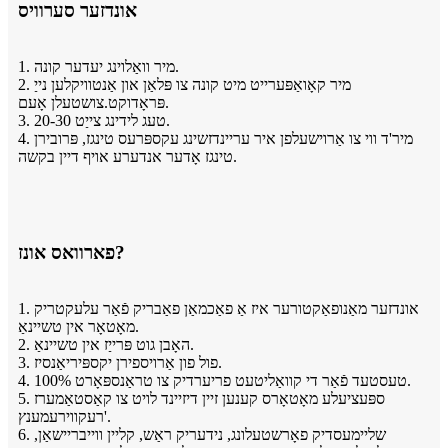
אונדזער סערוויס
1. מיר וואַלוינג יעדער קונה.
2. מיר קאָואַפּערייט מיט קונה צו פּלאַן און אַנטוויקלען נייַ
פּראָדוקט.צושטעלן אָעם.
3. 20-30 טעג לידינג צייַט.
4. מיר'ד ווי צו אַרוישעלפן איר עריינדזשינג עקספּרעס טינגז, פּרובירן
טינגז אָדער אנדערע אויף דיין בקשה.
פארוואס אונז?
1. אונדזער מאַנופאַקטורער איז אַ פאַכמאַן פאַבריק פֿאַר עלעקטריק
מאָטאָר אין טשיינאַ.
2. האָבן גוט פּרייַז אין טשיינאַ.
3. פול פון אַרויספירן יקספּיריאַנסיז.
4. 100% טעסטעד פֿאַר די קוואַליטעט פריערדיק צו טראַנספּאָרט.
5. ספּעציעלע מאָטאָרס קענען זיין דיזיינד לויט צו קאַסטאַמערז
'רעקווירעמענץ.
6. שליימעסדיק פאָרשטעלונג, נידעריק ראַש, קליין ווייבריישאַן,