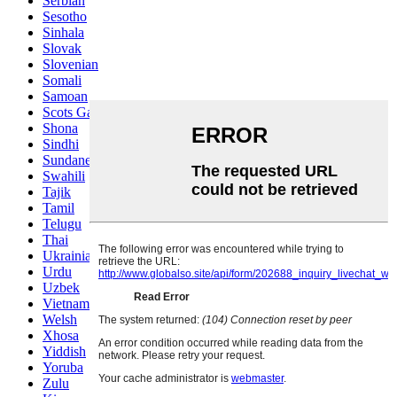
Serbian
Sesotho
Sinhala
Slovak
Slovenian
Somali
Samoan
Scots Gaelic
Shona
Sindhi
Sundanese
Swahili
Tajik
Tamil
Telugu
Thai
Ukrainian
Urdu
Uzbek
Vietnamese
Welsh
Xhosa
Yiddish
Yoruba
Zulu