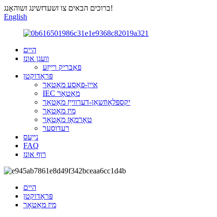
ברוכים הבאים צו זשעדזשינג זשוהאָנג!
English
היים
וועגן אונז
פאַבריק רייַזע
פּראָדוקטן
איין-פאַסע מאָטאָר
IEC מאָטאָר
יקספּלאָוזשאַן-דערווייַז מאָטאָר
מיז מאָטאָר
טאָרמאָז מאָטאָר
רעדוסער
נייַעס
FAQ
רוף אונז
היים
פּראָדוקטן
מיז מאָטאָר