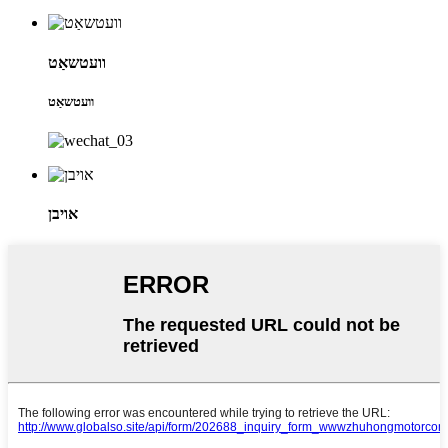
וועטשאַט
וועטשאַט
אויבן