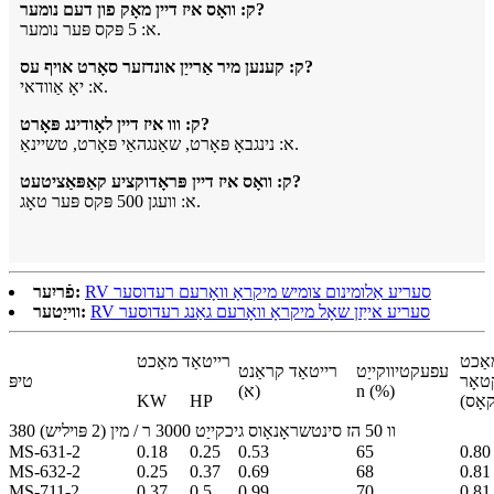
ק: וואָס איז דיין מאָק פון דעם נומער?
א: 5 פּקס פּער נומער.
ק: קענען מיר אַרייַן אונדזער סאָרט אויף עס?
א: יאָ אַוודאי.
ק: ווו איז דיין לאָודינג פּאָרט?
א: נינגבאָ פּאָרט, שאַנגהאַי פּאָרט, טשיינאַ.
ק: וואָס איז דיין פּראָדוקציע קאַפּאַציטעט?
א: וועגן 500 פּקס פּער טאָג.
RV סעריע אַלומינום צומיש מיקראָ וואָרעם רעדוסער
פֿריִער:
RV סעריע אייַזן שאָל מיקראָ וואָרעם גאַנג רעדוסער
ווייַטער:
אַכט
רייטאַד מאַכט
עפעקטיווקייַט
רייטאַד קראַנט
טאָר
טיפּ
n (%)
(א)
KW
HP
380 וו 50 הז סינטשראָנאָוס גיכקייַט 3000 ר / מין (2 פּויליש)
MS-631-2
0.18
0.25
0.53
65
0.80
MS-632-2
0.25
0.37
0.69
68
0.81
MS-711-2
0.37
0.5
0.99
70
0.81