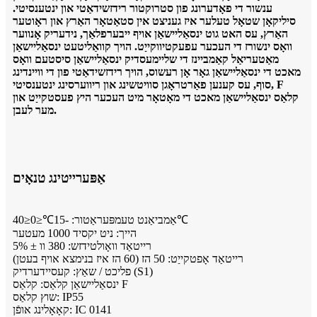
ענשור די פאָדערונג פון סטרוקטור רידזשידאַטי און ינטענסיטי.
סיליקאָן שטאָל טעלער איז געניצט אין סטאַטאָר האַרץ און ראָוטער
האַרץ, עס האט גוט ינסאַליישאַן אויף ייבערפלאַך, נידעריק אָנווער
וואָס ינשורז די העכער עפעקטיווקייַט. הויך קוואַליטעט ינסאַליישאַן
מאַטעריאַל קאַמביינז די שליימעסדיק ינסאַליישאַן סיסטעם וואָס
מאכט די ינסאַליישאַן גאָר אָן רעשוס, הויך רידזשידאַטי פון די וויינדינג
סוף, עס קענען פאַרטראָגן סוויטשינג און ריווערסינג ינטענסיטי, F
קלאַס ינסאַליישאַן מאכט די מאָטאָר מיט העכער היץ פעסטקייַט און
מער לעבן.
אַפּערייטינג טנאָים
אַמביאַנט טעמפּעראַטור: -15℃≤0≤40℃
הייך: ניט יקסיד 1000 מעטער
רייטאַד וואָולטידזש: 380 וו ± 5%
רייטאַד אָפטקייַט: 50 הז (60 הז איז בנימצא אויף בעטן)
פליכט / שאַץ: קעסיידערדיק (S1)
ינסאַליישאַן קלאַס: קלאַס F
שוץ קלאַס: IP55
קאָאָלינג אופֿן: IC 0141