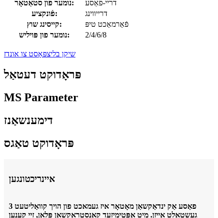
דריי-פאַסע
נומער פון סטאַטאָר:
דרייווינג
פֿונקציע:
פֿאַרמאַכט טיפּ
קייסינג שוץ:
2/4/6/8
נומער פון פּויליש:
שיקן בליצפּאָסט צו אונדז
פּראָדוקט דעטאַל
MS Parameter
דימענשאַנז
פּראָדוקט טאַגס
איינריכטונגען
3 פאַסע אַק ינדאַקשאַן מאָטאָר איז געמאכט פון הויך קוואַליטעט
געשטאַלט אייַזן. מיט אָפּטימיזעד קאַנסטראַקשאַן פּלאַן, זיי קענען