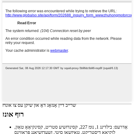
שרייב דיין אָנזאָג דאָ און שיקן עס צו אונדז
רוף אונז
אַדרעס: בילדינג 1, נומ 227, קסינדזשיע סטריט, קסינקיאַאָ טאַון,
לוקיאַאָ דיסטריקט, טאַיזשאָו סיטי, זשעדזשיאַנג פּראַווינס