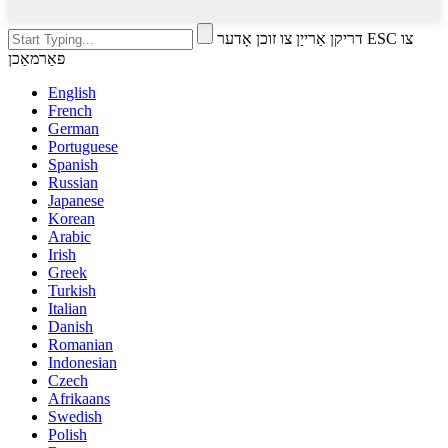
דריקן אַרייַן צו זוכן אָדער ESC צו
פאַרמאַכן
English
French
German
Portuguese
Spanish
Russian
Japanese
Korean
Arabic
Irish
Greek
Turkish
Italian
Danish
Romanian
Indonesian
Czech
Afrikaans
Swedish
Polish