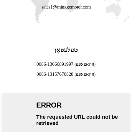
​sales1@minggemotor.com
טעלעפאָן
0086-13666891997 (ווהאַצאַפּפּ)
0086-13157670828 (ווהאַצאַפּפּ)