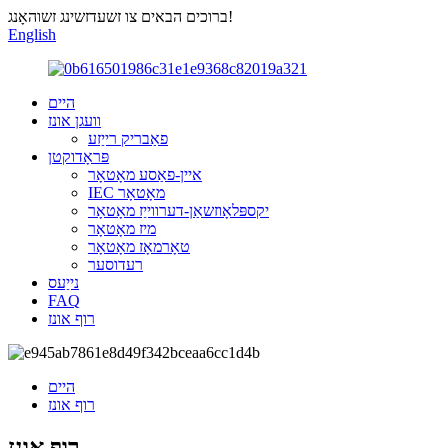
ברוכים הבאים צו זשעדזשינג זשוהאָנג!
English
היים
וועגן אונז
פאַבריק רייַזע
פּראָדוקטן
איין-פאַסע מאָטאָר
IEC מאָטאָר
יקספּלאָוזשאַן-דערווייַז מאָטאָר
מיז מאָטאָר
טאָרמאָז מאָטאָר
רעדוסער
נייַעס
FAQ
רוף אונז
היים
רוף אונז
רוף אונז