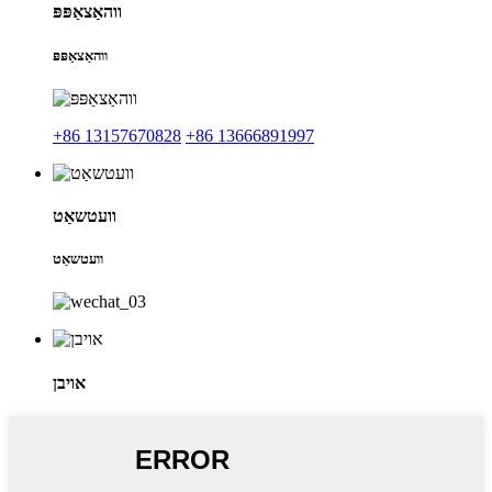
ווהאַצאַפּפּ
ווהאַצאַפּפּ
+86 13157670828
+86 13666891997
וועטשאַט
וועטשאַט
אויבן