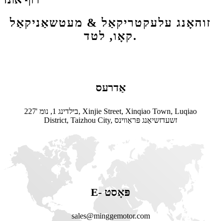
זוהאָנג עלעקטריקאַל & מעטשאַניקאַל
קאָו, לטד.
אַדרעס
בילדינג 1, נומ '227, Xinjie Street, Xinqiao Town, Luqiao
District, Taizhou City, זשעדזשיאַנג פּראַווינס
E- פּאָסט
sales@minggemotor.com