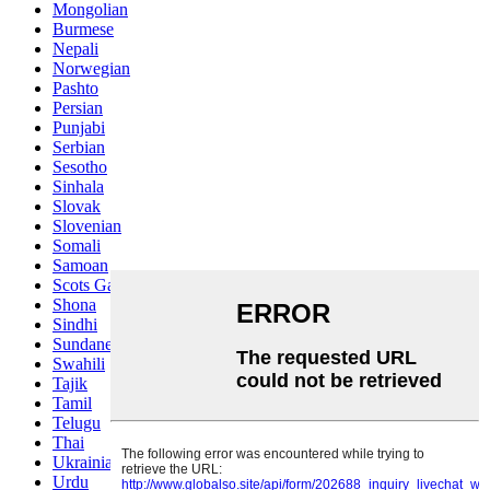
Mongolian
Burmese
Nepali
Norwegian
Pashto
Persian
Punjabi
Serbian
Sesotho
Sinhala
Slovak
Slovenian
Somali
Samoan
Scots Gaelic
Shona
Sindhi
Sundanese
Swahili
Tajik
Tamil
Telugu
Thai
Ukrainian
Urdu