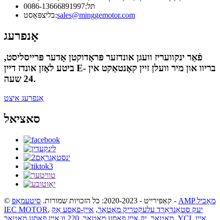
0086-13666891997
תּל:
בליצפּאָסט:
sales@minggemotor.com
אָנפרעג
פֿאַר ינקוועריז וועגן אונדזער פּראָדוקטן אָדער פּרייסליסט,
ביטע לאָזן אונדז דיין E- בריוו און מיר וועלן זיין קאָנטאַקט אין
24 שעה.
אָנפרעג איצט
סאציאל
סיטעמאַפּ
© קאַפּירייט - 2020-2023: כל הזכויות שמורות.
-
AMP מאָביל
IEC MOTOR
,
איין-פאַסע אַק
,
יעק סטאַנדאַרד עלעקטריק מאָטאָר
220 וו איין פאַסע מאָטאָר
,
יק איין פאַסע מאָטאָר
,
מאָטאָר
,
YCL איין