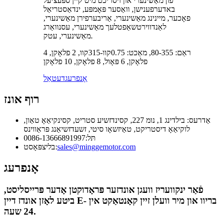
פון מאַשינערי און ויסריכט מיט קיין ספּעציעל
באדערפענישן, וואַסער פּאָמפּע, ינדאַסטריאַל
פאָכער, מיינינג מאַשינערי, אַריבערפירן מאַשינערי,
לאַנדווירטשאַפטלעך מאַשינערי, עסנוואַרג
מאַשינערי, עטק.
ראַם: 80-355, מאַכט: 0.75קוו-315קוו, 2 פלאָקן, 4
פלאָקן, 6 פּאָול, 8 פלאָקן, 10 פלאָקן
אָנפרעג
דעטאַל
רוף אונז
אַדרעס: בילדינג 1, נומ 227, קסינדזשיע סטריט, קסינקיאַאָ טאַון,
לוקיאַאָ דיסטריקט, טאַיזשאָו סיטי, זשעדזשיאַנג פּראַווינס
תּל:
0086-13666891997
sales@minggemotor.com
בליצפּאָסט:
אָנפרעג
פֿאַר ינקוועריז וועגן אונדזער פּראָדוקטן אָדער פּרייסליסט,
ביטע לאָזן אונדז דיין E- בריוו און מיר וועלן זיין קאָנטאַקט אין
24 שעה.