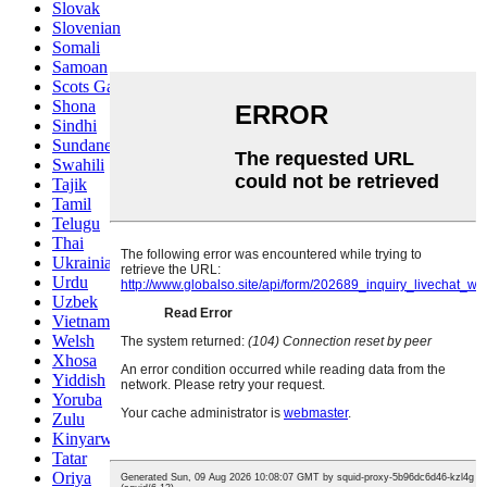
Slovak
Slovenian
Somali
Samoan
Scots Gaelic
Shona
Sindhi
Sundanese
Swahili
Tajik
Tamil
Telugu
Thai
Ukrainian
Urdu
Uzbek
Vietnamese
Welsh
Xhosa
Yiddish
Yoruba
Zulu
Kinyarwanda
Tatar
Oriya