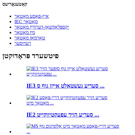
קאַטעגאָריעס
איין-פאַסע מאָטאָר
IEC מאָטאָר
יקספּלאָוזשאַן-דערווייַז מאָטאָר
מיז מאָטאָר
טאָרמאָז מאָטאָר
רעדוסער
פיטשערד פּראָדוקטן
IE3 סעריע געשטאַלט אייַזן גוף ס ...
IE2 סעריע הויך עפעקטיווקייַט ...