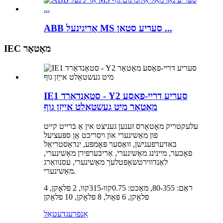
ABB אָריגינעל MS סעריע סטאַן ...
IEC מאָטאָר
IE1 סטאַנדאַרד - Y2 סעריע דריי-פאַסע
מאָטאָר מיט געשטאַלט אייַזן גוף
עלעקטריק מאָטאָרס זענען געניצט אין אַ ברייט קייט
פון מאַשינערי און ויסריכט אָן ספּעציעל
באדערפענישן, וואַסער פּאָמפּע, ינדאַסטריאַל
פאָכער, מיינינג מאַשינערי, אַריבערפירן מאַשינערי,
לאַנדווירטשאַפטלעך מאַשינערי, עסנוואַרג
מאַשינערי.
ראַם: 80-355, מאַכט: 0.75קוו-315קוו, 2 פלאָקן, 4
פלאָקן, 6 פּאָול, 8 פלאָקן, 10 פלאָקן
אָנפרעג
דעטאַל