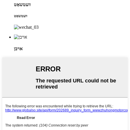
וועטשאַט
וועטשאַט
אויבן