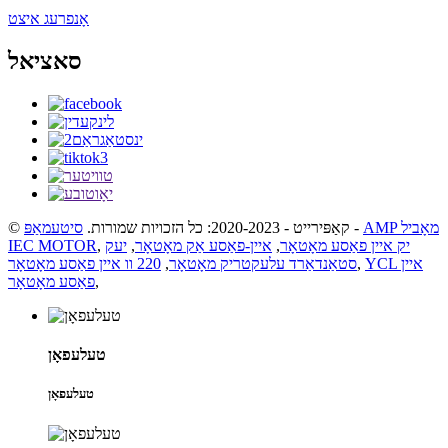
אָנפרעג איצט
סאציאל
AMP מאָביל
-
© קאַפּירייט - 2020-2023: כל הזכויות שמורות.
סיטעמאַפּ
יק איין פאַסע מאָטאָר
,
איין-פאַסע אַק מאָטאָר
,
יעק
,
IEC MOTOR
YCL איין
,
סטאַנדאַרד עלעקטריק מאָטאָר
,
220 וו איין פאַסע מאָטאָר
,
פאַסע מאָטאָר
טעלעפאָן
טעלעפאָן