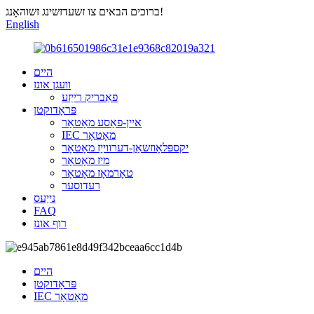
ברוכים הבאים צו זשעדזשינג זשוהאָנג!
English
היים
וועגן אונז
פאַבריק רייַזע
פּראָדוקטן
איין-פאַסע מאָטאָר
IEC מאָטאָר
יקספּלאָוזשאַן-דערווייַז מאָטאָר
מיז מאָטאָר
טאָרמאָז מאָטאָר
רעדוסער
נייַעס
FAQ
רוף אונז
היים
פּראָדוקטן
IEC מאָטאָר