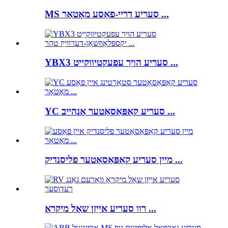
MS סעריע דריי-פאַסע מאָטאָר ...
YBX3 סעריע הויך עפעקטיווקייַט ...
YC סעריע קאַפּאַסאַטער אָנהייב ...
מיין סעריע קאַפּאַסאַטער פליסנדיק ...
רוו סעריע אייַזן שאָל מיקראָ ...