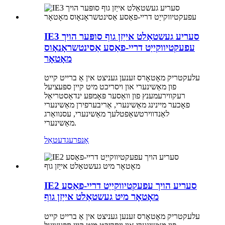
IE3 סעריע געשטאַלט אייַזן גוף סופּער הויך
עפעקטיווקייַט דריי-פאַסע אַסינטשראָנאָוס
מאָטאָר
עלעקטריק מאָטאָרס זענען געניצט אין אַ ברייט קייט
פון מאַשינערי און ויסריכט מיט קיין ספּעציעל
רעקווירעמענץ פון וואַסער פּאָמפּע ינדאַסטריאַל
פאָכער מיינינג מאַשינערי, אַריבערפירן מאַשינערי
לאַנדווירטשאַפטלעך מאַשינערי, עסנוואַרג
מאַשינערי.
אָנפרעג
דעטאַל
IE2 סעריע הויך עפעקטיווקייַט דריי-פאַסע
מאָטאָר מיט געשטאַלט אייַזן גוף
עלעקטריק מאָטאָרס זענען געניצט אין אַ ברייט קייט